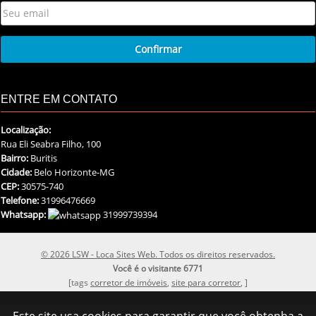
ENTRE EM CONTATO
Localização:
Rua Eli Seabra Filho, 100
Bairro:
Buritis
Cidade:
Belo Horizonte-MG
CEP:
30575-740
Telefone:
31996476669
Whatsapp:
31999739394
© 2026 LSW - Loca Sites Web. Todos os direitos reservados.
Você é o visitante 6771
[tags
corretor de imóveis
,
site para corretor
, ]